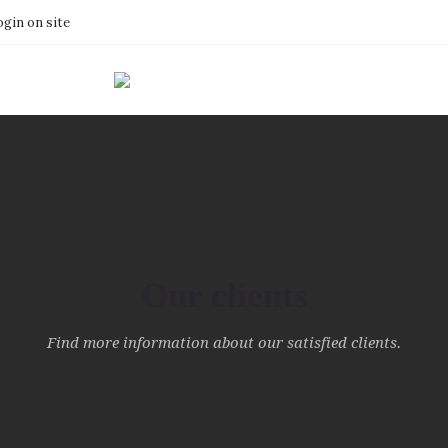
gin on site
Our clients
Find more information about our satisfied clients.