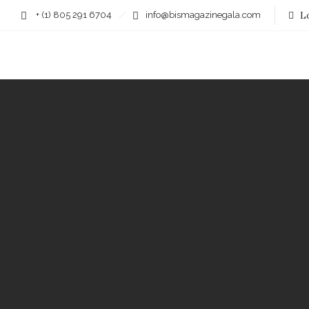
+ (1) 805 291 6704
info@bismagazinegala.com
Lo