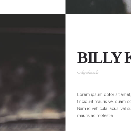
BILLY
Cowboy's shoes maker
Lorem ipsum dolor sit amet, 
tincidunt mauris vel quam co
Nam id vehicula lacus, vel s
mauris ac molestie.