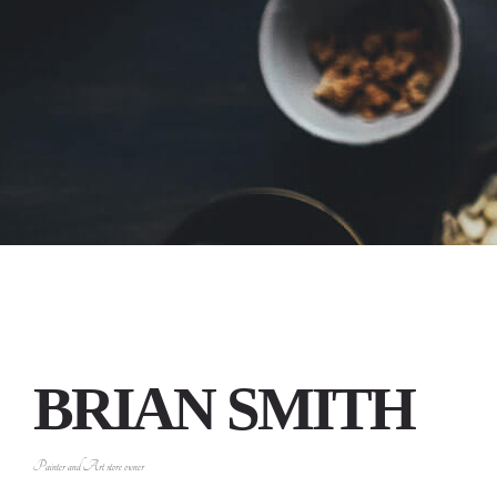
BRIAN SMITH
Painter and Art store owner