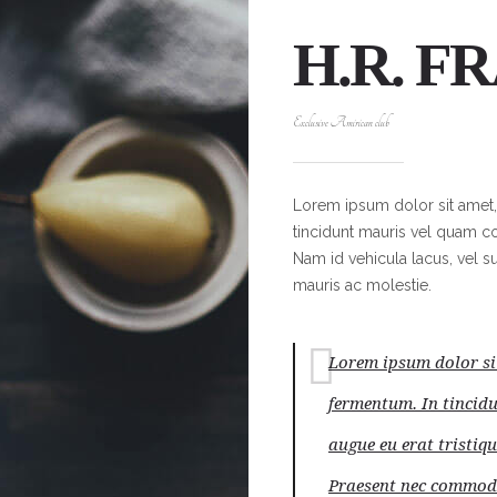
H.R. F
Exclusive Amirican club
Lorem ipsum dolor sit amet, 
tincidunt mauris vel quam co
Nam id vehicula lacus, vel s
mauris ac molestie.
Lorem ipsum dolor sit
fermentum. In tincid
augue eu erat tristiqu
Praesent nec commod