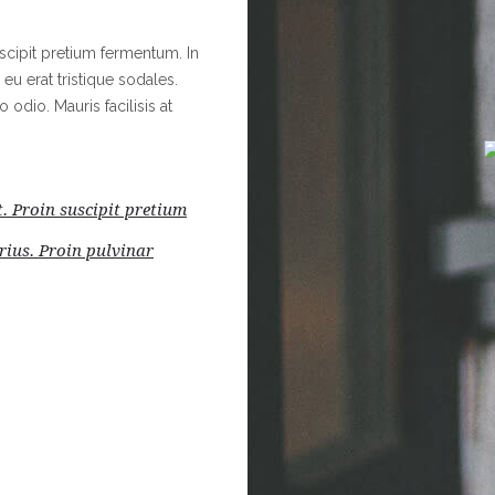
scipit pretium fermentum. In
eu erat tristique sodales.
odio. Mauris facilisis at
t. Proin suscipit pretium
rius. Proin pulvinar