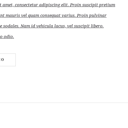
 amet, consectetur adipiscing elit. Proin suscipit pretium
unt mauris vel quam consequat varius. Proin pulvinar
e sodales. Nam id vehicula lacus, vel suscipit libero.
o odio.
IO