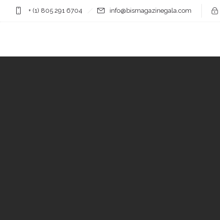
+ (1) 805 291 6704
info@bismagazinegala.com