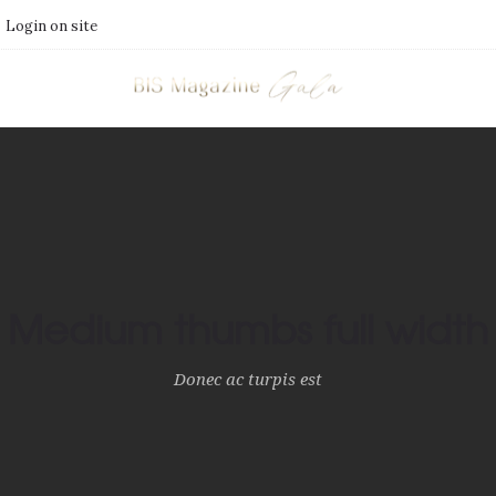
Login on site
Medium thumbs full width
Donec ac turpis est