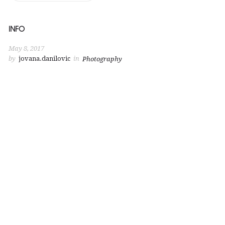
INFO
May 8, 2017
by
jovana.danilovic
in
Photography